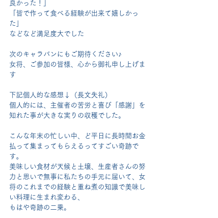
良かった！」
「皆で作って食べる経験が出来て嬉しかっ
た」
などなど満足度大でした
次のキャラバンにもご期待ください♪
女将、ご参加の皆様、心から御礼申し上げま
す
下記個人的な感想↓（長文失礼）
個人的には、主催者の苦労と喜び「感謝」を
知れた事が大きな実りの収穫でした。
こんな年末の忙しい中、ど平日に長時間お金
払って集まってもらえるってすごい奇跡で
す。
美味しい食材が天候と土壌、生産者さんの努
力と思いで無事に私たちの手元に届いて、女
将のこれまでの経験と重ね煮の知識で美味し
い料理に生まれ変わる、
もはや奇跡の二乗。