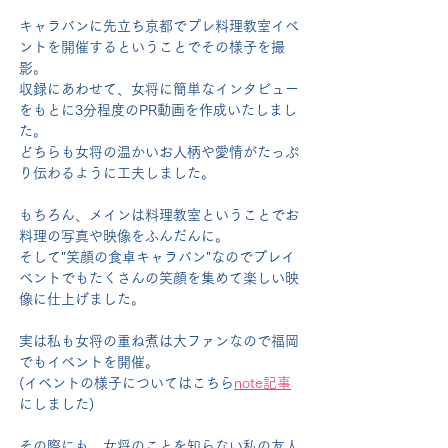
キャラバンに先立ち京都でプレ料理教室イベ
ントを開催するということでその様子を撮
影。
収録にあわせて、女将に簡単なインタビュー
をもとに3分程度のPR動画を作成いたしまし
た。
どちらも女将の温かいお人柄や愛情がたっぷ
り伝わるように工夫しました。
もちろん、メインは料理教室ということでお
料理の写真や映像をふんだんに。
そして"笑顔の食卓キャラバン"なのでプレイ
ベントでもたくさんの笑顔を集めて楽しい映
像に仕上げました。
実は私も女将の重ね煮は大ファンなので福岡
でもイベントを開催。
(イベントの様子についてはこちら
note記事
にしました)
その際にも、女将のことを知らない私の友人