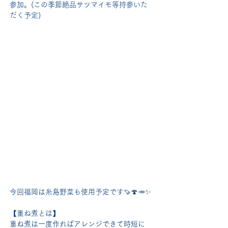
参加。(この季節絶品サツマイモ等持参いた
だく予定)
今回福岡は糸島野菜も使用予定です🍠🍄🥕✨
【重ね煮とは】
重ね煮は一度作ればアレンジできて時短に