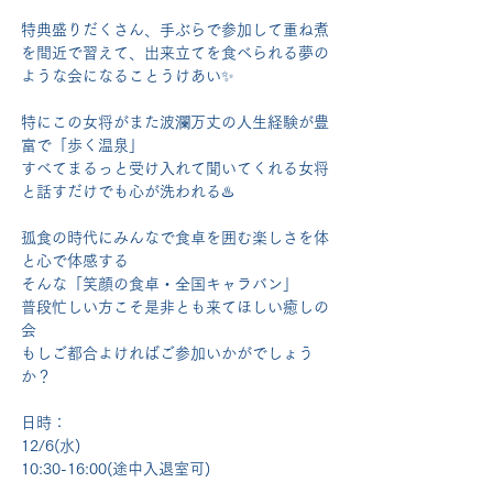
特典盛りだくさん、手ぶらで参加して重ね煮
を間近で習えて、出来立てを食べられる夢の
ような会になることうけあい✨
特にこの女将がまた波瀾万丈の人生経験が豊
富で「歩く温泉」
すべてまるっと受け入れて聞いてくれる女将
と話すだけでも心が洗われる♨️
孤食の時代にみんなで食卓を囲む楽しさを体
と心で体感する
そんな「笑顔の食卓・全国キャラバン」
普段忙しい方こそ是非とも来てほしい癒しの
会
もしご都合よければご参加いかがでしょう
か？
日時：
12/6(水)
10:30-16:00(途中入退室可)