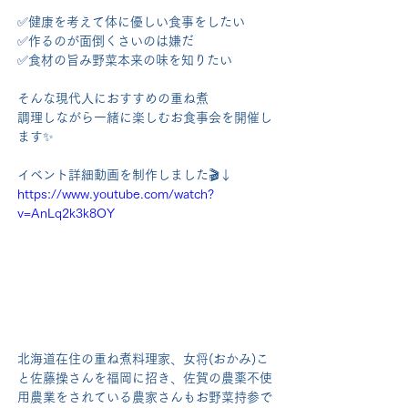
✅健康を考えて体に優しい食事をしたい
✅作るのが面倒くさいのは嫌だ
✅食材の旨み野菜本来の味を知りたい
そんな現代人におすすめの重ね煮
調理しながら一緒に楽しむお食事会を開催し
ます✨
イベント詳細動画を制作しました🎬↓
https://www.youtube.com/watch?
v=AnLq2k3k8OY
北海道在住の重ね煮料理家、女将(おかみ)こ
と佐藤操さんを福岡に招き、佐賀の農薬不使
用農業をされている農家さんもお野菜持参で