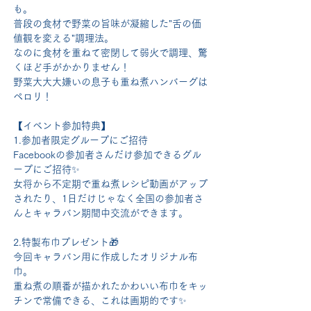
も。
普段の食材で野菜の旨味が凝縮した"舌の価
値観を変える"調理法。
なのに食材を重ねて密閉して弱火で調理、驚
くほど手がかかりません！
野菜大大大嫌いの息子も重ね煮ハンバーグは
ペロリ！
【イベント参加特典】
1.参加者限定グループにご招待
Facebookの参加者さんだけ参加できるグル
ープにご招待✨
女将から不定期で重ね煮レシピ動画がアップ
されたり、1日だけじゃなく全国の参加者さ
んとキャラバン期間中交流ができます。
2.特製布巾プレゼント🎁
今回キャラバン用に作成したオリジナル布
巾。
重ね煮の順番が描かれたかわいい布巾をキッ
チンで常備できる、これは画期的です✨