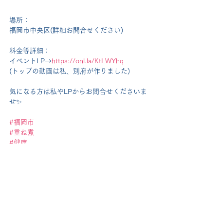
場所：
福岡市中央区(詳細お問合せください)
料金等詳細：
イベントLP→
https://onl.la/KtLWYhq
(トップの動画は私、別府が作りました)
気になる方は私やLPからお問合せくださいま
せ✨
#福岡市
#重ね煮
#健康
#料理教室
#食事会
#福岡市中央区
#動画制作
#映像ディレクター
#福岡県
お知らせ